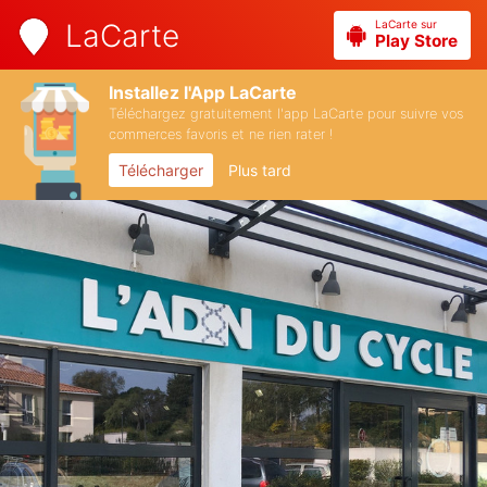
LaCarte sur
LaCarte
Play Store
Installez l'App LaCarte
Téléchargez gratuitement l'app LaCarte pour suivre vos
commerces favoris et ne rien rater !
Télécharger
Plus tard