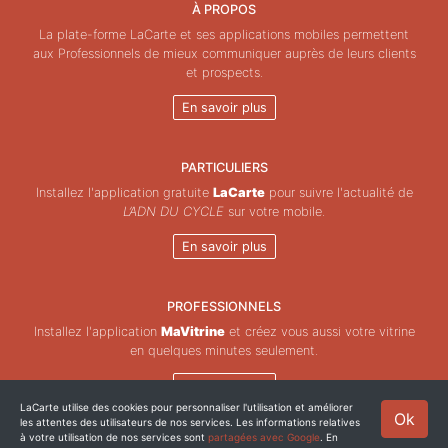
À PROPOS
La plate-forme LaCarte et ses applications mobiles permettent
aux Professionnels de mieux communiquer auprès de leurs clients
et prospects.
En savoir plus
PARTICULIERS
Installez l'application gratuite
LaCarte
pour suivre l'actualité de
L’ADN DU CYCLE
sur votre mobile.
En savoir plus
PROFESSIONNELS
Installez l'application
MaVitrine
et créez vous aussi votre vitrine
en quelques minutes seulement.
En savoir plus
LaCarte utilise des cookies pour personnaliser l'utilisation et améliorer
Ok
les attentes des utilisateurs de nos services. Les informations relatives
Copyright © ZeMAP 2026 - Tous droits réservés.
à votre utilisation de nos services sont
partagées avec Google
. En