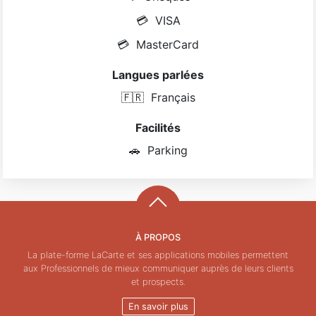
💳
VISA
💳
MasterCard
Langues parlées
🇫🇷
Français
Facilités
🚗
Parking
À PROPOS
La plate-forme LaCarte et ses applications mobiles permettent
aux Professionnels de mieux communiquer auprès de leurs clients
et prospects.
En savoir plus