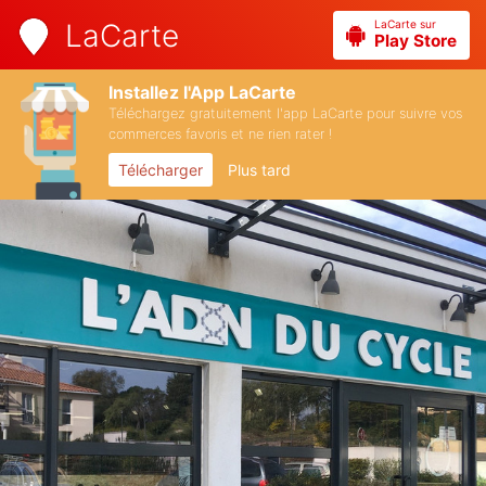
LaCarte sur
LaCarte
Play Store
Installez l'App LaCarte
Téléchargez gratuitement l'app LaCarte pour suivre vos
commerces favoris et ne rien rater !
Télécharger
Plus tard