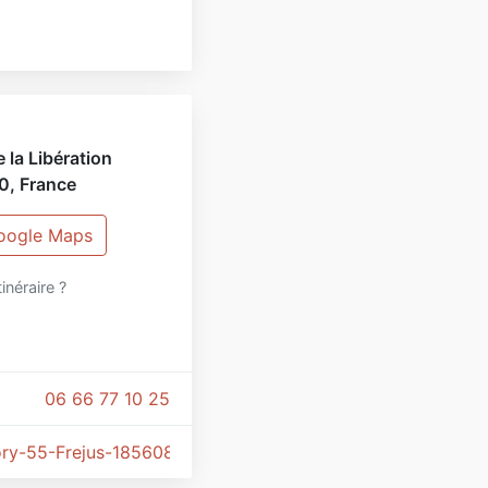
 la Libération
0
,
France
Google Maps
tinéraire ?
06 66 77 10 25
ry-55-Frejus-1856084811327042