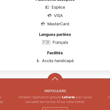
💶
Espèce
💳
VISA
💳
MasterCard
Langues parlées
🇫🇷
Français
Facilités
♿
Accès handicapé
PARTICULIERS
s
Installez l'application gratuite
LaCarte
pour suivre
I
uer
l'actualité de
Factory 55
sur votre mobile.