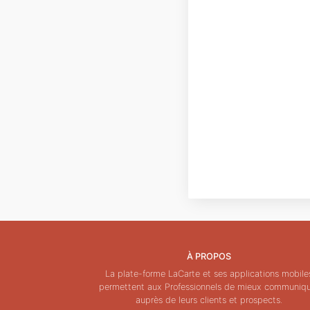
À PROPOS
La plate-forme LaCarte et ses applications mobile
permettent aux Professionnels de mieux communiq
auprès de leurs clients et prospects.