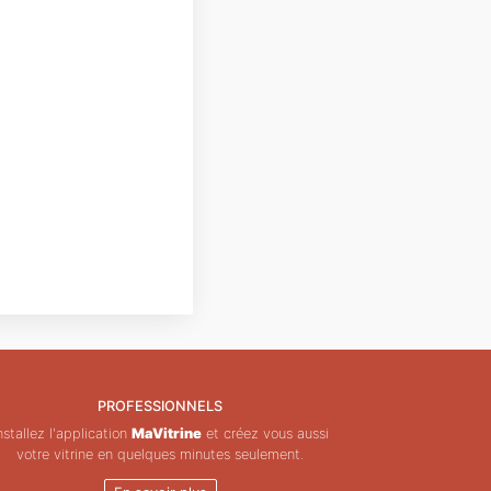
PROFESSIONNELS
nstallez l'application
MaVitrine
et créez vous aussi
votre vitrine en quelques minutes seulement.