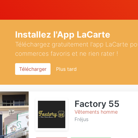
Installez l'App LaCarte
Téléchargez gratuitement l'app LaCarte po
commerces favoris et ne rien rater !
Télécharger
Plus tard
Factory 55
Vêtements homme
Fréjus