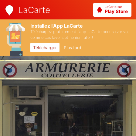
LaCarte sur
LaCarte
Play Store
Installez l'App LaCarte
Téléchargez gratuitement l'app LaCarte pour suivre vos
commerces favoris et ne rien rater !
Télécharger
Plus tard