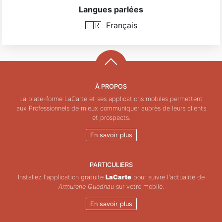
Langues parlées
🇫🇷
Français
À PROPOS
La plate-forme LaCarte et ses applications mobiles permettent
aux Professionnels de mieux communiquer auprès de leurs clients
et prospects.
En savoir plus
PARTICULIERS
Installez l'application gratuite
LaCarte
pour suivre l'actualité de
Armurerie Quednau
sur votre mobile.
En savoir plus