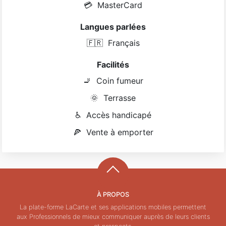
💳
MasterCard
Langues parlées
🇫🇷
Français
Facilités
🚬
Coin fumeur
🌞
Terrasse
♿
Accès handicapé
🍕
Vente à emporter
À PROPOS
La plate-forme LaCarte et ses applications mobiles permettent
aux Professionnels de mieux communiquer auprès de leurs clients