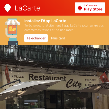
LaCarte sur
LaCarte
Play Store
Installez l'App LaCarte
Téléchargez gratuitement l'app LaCarte pour suivre vos
commerces favoris et ne rien rater !
Télécharger
Plus tard