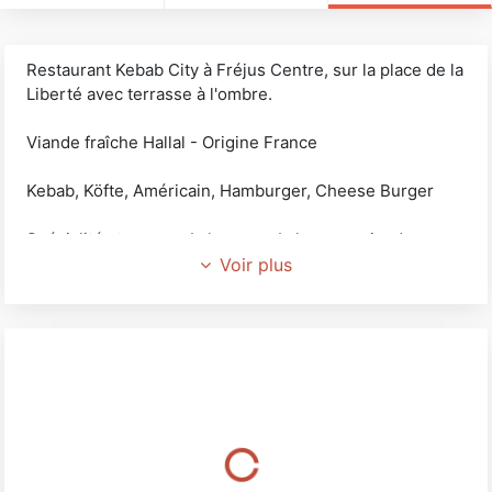
Restaurant Kebab City à Fréjus Centre, sur la place de la
Liberté avec terrasse à l'ombre.
Viande fraîche Hallal - Origine France
Kebab, Köfte, Américain, Hamburger, Cheese Burger
Spécialités turques : Lahmacun, Lahmacun viande
Kebab, Golzeme.
Voir plus
Assiettes boeuf, poulet, kekab, agneau.
Pizzas, salades.