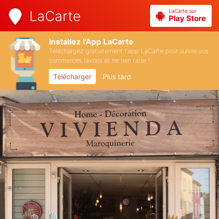
LaCarte sur
LaCarte
Play Store
Installez l'App LaCarte
Téléchargez gratuitement l'app LaCarte pour suivre vos
commerces favoris et ne rien rater !
Télécharger
Plus tard