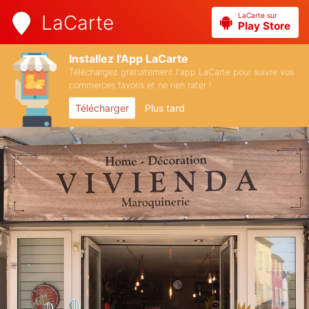
LaCarte sur
LaCarte
Play Store
Installez l'App LaCarte
Téléchargez gratuitement l'app LaCarte pour suivre vos
commerces favoris et ne rien rater !
Télécharger
Plus tard