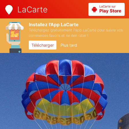
LaCarte sur
LaCarte
Play Store
Installez l'App LaCarte
Téléchargez gratuitement l'app LaCarte pour suivre vos
commerces favoris et ne rien rater !
Télécharger
Plus tard