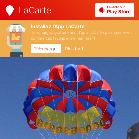
LaCarte sur
LaCarte
Play Store
Installez l'App LaCarte
Téléchargez gratuitement l'app LaCarte pour suivre vos
commerces favoris et ne rien rater !
Télécharger
Plus tard