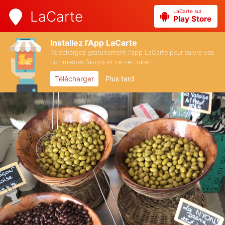
LaCarte sur
LaCarte
Play Store
Installez l'App LaCarte
Téléchargez gratuitement l'app LaCarte pour suivre vos
commerces favoris et ne rien rater !
Télécharger
Plus tard