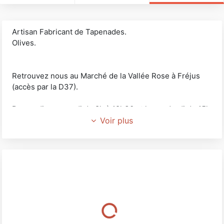
Artisan Fabricant de Tapenades.
Olives.
Retrouvez nous au Marché de la Vallée Rose à Fréjus
(accès par la D37).
Du mardi au samedi de 8h à 12h30 et le vendredi de 15h
à 18h.
Voir plus
Nous avons également un stand de vente au Géant
Casino à Fréjus.