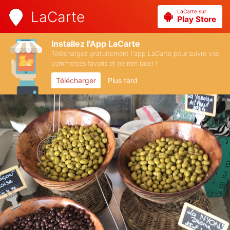
LaCarte sur
LaCarte
Play Store
Installez l'App LaCarte
Téléchargez gratuitement l'app LaCarte pour suivre vos
commerces favoris et ne rien rater !
Télécharger
Plus tard