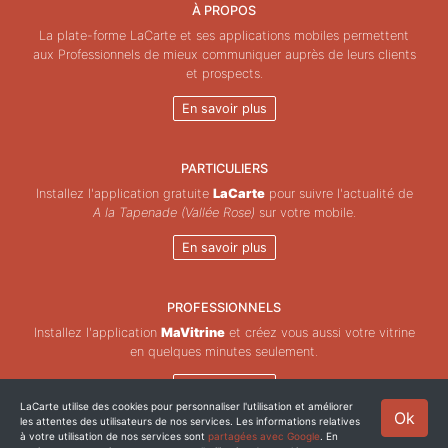
À PROPOS
La plate-forme LaCarte et ses applications mobiles permettent
aux Professionnels de mieux communiquer auprès de leurs clients
et prospects.
En savoir plus
PARTICULIERS
Installez l'application gratuite
LaCarte
pour suivre l'actualité de
A la Tapenade (Vallée Rose)
sur votre mobile.
En savoir plus
PROFESSIONNELS
Installez l'application
MaVitrine
et créez vous aussi votre vitrine
en quelques minutes seulement.
En savoir plus
LaCarte utilise des cookies pour personnaliser l'utilisation et améliorer
Ok
les attentes des utilisateurs de nos services. Les informations relatives
Copyright © ZeMAP 2026 - Tous droits réservés.
à votre utilisation de nos services sont
partagées avec Google
. En