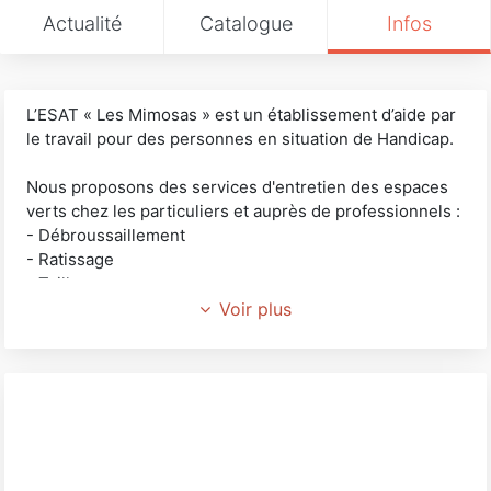
Actualité
Catalogue
Infos
L’ESAT « Les Mimosas » est un établissement d’aide par
le travail pour des personnes en situation de Handicap.
Nous proposons des services d'entretien des espaces
verts chez les particuliers et auprès de professionnels :
- Débroussaillement
- Ratissage
- Taille
- Tonte
Voir plus
- Plantation
Chacun d’entre nous dans le cadre de sa fonction
s’engage à :
- Favoriser l’épanouissement et l’autonomie des
personnes accueillies en exerçant sa mission avec
compétence et responsabilité,