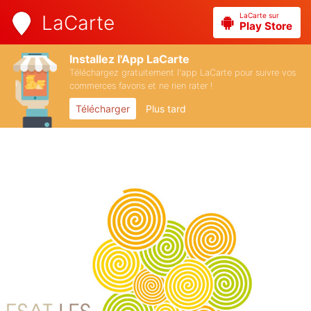
LaCarte sur
LaCarte
Play Store
Installez l'App LaCarte
Téléchargez gratuitement l'app LaCarte pour suivre vos
commerces favoris et ne rien rater !
Télécharger
Plus tard