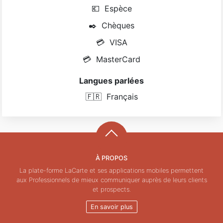
💶
Espèce
✒️
Chèques
💳
VISA
💳
MasterCard
Langues parlées
🇫🇷
Français
À PROPOS
La plate-forme LaCarte et ses applications mobiles permettent
aux Professionnels de mieux communiquer auprès de leurs clients
et prospects.
En savoir plus