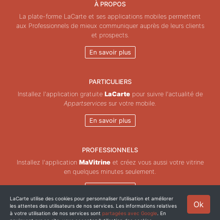
À PROPOS
La plate-forme LaCarte et ses applications mobiles permettent
aux Professionnels de mieux communiquer auprès de leurs clients
et prospects.
En savoir plus
PARTICULIERS
Installez l'application gratuite
LaCarte
pour suivre l'actualité de
Appartservices
sur votre mobile.
En savoir plus
PROFESSIONNELS
Installez l'application
MaVitrine
et créez vous aussi votre vitrine
en quelques minutes seulement.
En savoir plus
LaCarte utilise des cookies pour personnaliser l'utilisation et améliorer
Ok
les attentes des utilisateurs de nos services. Les informations relatives
Copyright © ZeMAP 2026 - Tous droits réservés.
à votre utilisation de nos services sont
partagées avec Google
. En