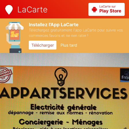
LaCarte sur
LaCarte
Play Store
Installez l'App LaCarte
Téléchargez gratuitement l'app LaCarte pour suivre vos
commerces favoris et ne rien rater !
Télécharger
Plus tard