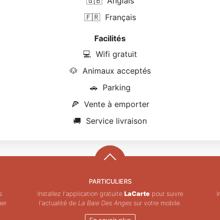
🇬🇧
Anglais
🇫🇷
Français
Facilités
💻
Wifi gratuit
🐶
Animaux acceptés
🚗
Parking
🍕
Vente à emporter
🚚
Service livraison
PARTICULIERS
s
Installez l'application gratuite
LaCarte
pour suivre
I
uer
l'actualité de
La Baie Des Anges
sur votre mobile.