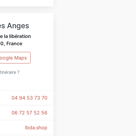
es Anges
 la libération
00
,
France
Google Maps
itinéraire ?
04 94 53 73 70
06 72 57 52 56
lbda.shop