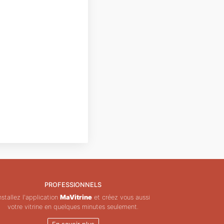
PROFESSIONNELS
nstallez l'application
MaVitrine
et créez vous aussi
votre vitrine en quelques minutes seulement.