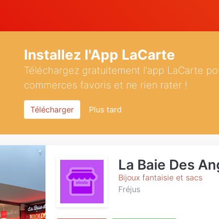
Installez l'App LaCarte
Téléchargez gratuitement l'app LaCarte po
commerces favoris et ne rien rater !
Télécharger
Plus tard
La Baie Des An
Bijoux fantaisie et sacs
Fréjus