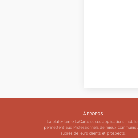
À PROPOS
La plate-forme LaCarte et ses applications mobile
permettent aux Professionnels de mieux communiq
auprès de leurs clients et prospects.