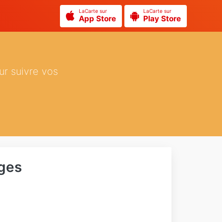
LaCarte sur
LaCarte sur
App Store
Play Store
ur suivre vos
ges