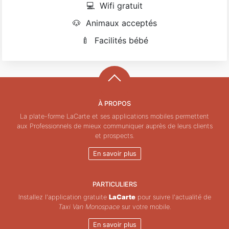
💻
Wifi gratuit
🐶
Animaux acceptés
🍼
Facilités bébé
À PROPOS
La plate-forme LaCarte et ses applications mobiles permettent
aux Professionnels de mieux communiquer auprès de leurs clients
et prospects.
En savoir plus
PARTICULIERS
Installez l'application gratuite
LaCarte
pour suivre l'actualité de
Taxi Van Monospace
sur votre mobile.
En savoir plus