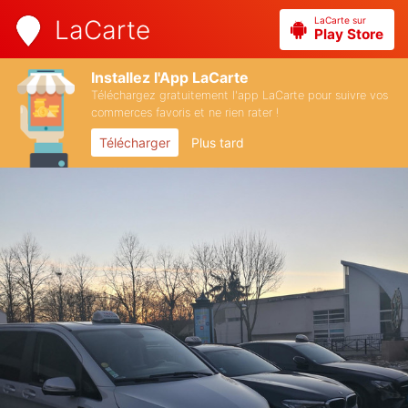
LaCarte sur
LaCarte
Play Store
Installez l'App LaCarte
Téléchargez gratuitement l'app LaCarte pour suivre vos
commerces favoris et ne rien rater !
Télécharger
Plus tard