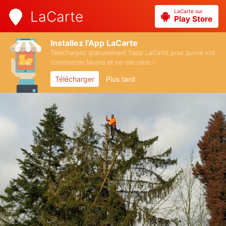
LaCarte sur
LaCarte
Play Store
Installez l'App LaCarte
Téléchargez gratuitement l'app LaCarte pour suivre vos
commerces favoris et ne rien rater !
Télécharger
Plus tard