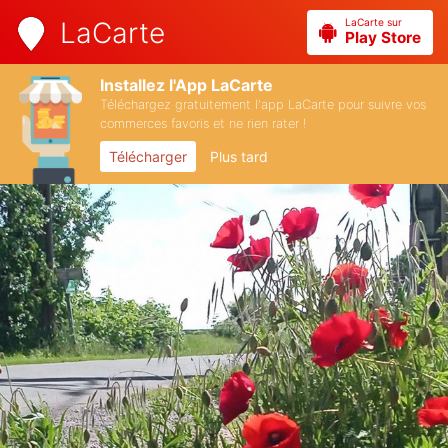
LaCarte sur
LaCarte
Play Store
Installez l'App LaCarte
Téléchargez gratuitement l'app LaCarte pour suivre vos
commerces favoris et ne rien rater !
Télécharger
Plus tard