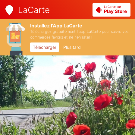
LaCarte sur
LaCarte
Play Store
Installez l'App LaCarte
Téléchargez gratuitement l'app LaCarte pour suivre vos
commerces favoris et ne rien rater !
Télécharger
Plus tard