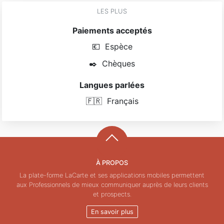
LES PLUS
Paiements acceptés
💶
Espèce
✒️
Chèques
Langues parlées
🇫🇷
Français
À PROPOS
La plate-forme LaCarte et ses applications mobiles permettent
aux Professionnels de mieux communiquer auprès de leurs clients
et prospects.
En savoir plus