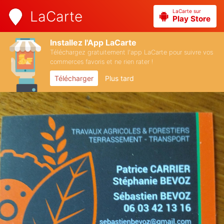
LaCarte sur
LaCarte
Play Store
Installez l'App LaCarte
Téléchargez gratuitement l'app LaCarte pour suivre vos
commerces favoris et ne rien rater !
Télécharger
Plus tard