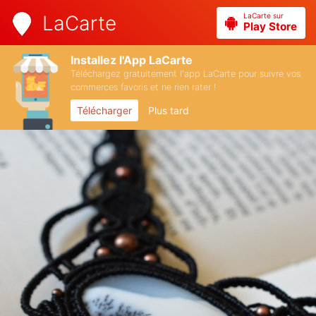
LaCarte sur
LaCarte
Play Store
Installez l'App LaCarte
Téléchargez gratuitement l'app LaCarte pour suivre vos
commerces favoris et ne rien rater !
Télécharger
Plus tard