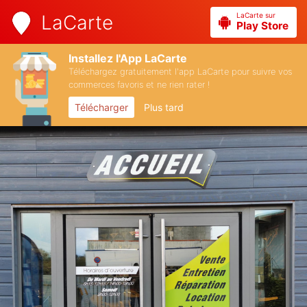
LaCarte sur
LaCarte
Play Store
Installez l'App LaCarte
Téléchargez gratuitement l'app LaCarte pour suivre vos
commerces favoris et ne rien rater !
Télécharger
Plus tard