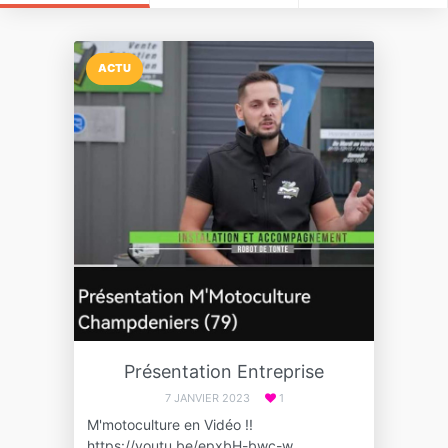
ACTU
Présentation Entreprise
7 JANVIER 2023
1
M'motoculture en Vidéo !!
https://youtu.be/epxbH-bwc-w