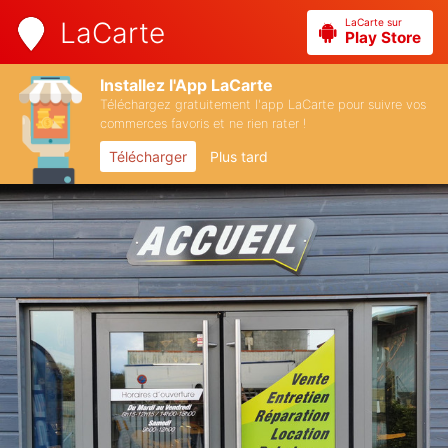
LaCarte sur
LaCarte
Play Store
Installez l'App LaCarte
Téléchargez gratuitement l'app LaCarte pour suivre vos
commerces favoris et ne rien rater !
Télécharger
Plus tard