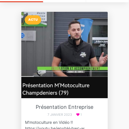
ACTU
Présentation Entreprise
7 JANVIER 2023
1
M'motoculture en Vidéo !!
https://youtu.be/epxbH-bwc-w