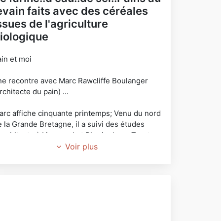
evain faits avec des céréales
ssues de l'agriculture
iologique
ain et moi
ne recontre avec Marc Rawcliffe Boulanger
rchitecte du pain) ...
arc affiche cinquante printemps; Venu du nord
 la Grande Bretagne, il a suivi des études
'architecte à Liverpool et Birmingham. Trente
ns après, il a complètement changé
Voir plus
orientation laissant de côté règles et plans
ur enfouir ses bras dans la blanche farine et
ter aussi du métier d'agriculteur.