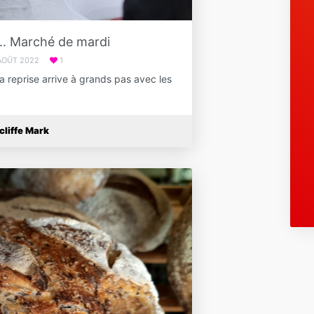
... Marché de mardi
AOÛT 2022
1
ͩeͤ seͤl La reprise arrive à grands pas avec les
cliffe Mark