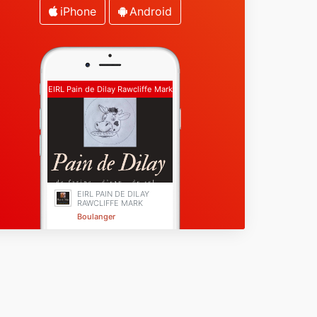
iPhone
Android
EIRL Pain de Dilay Rawcliffe Mark
EIRL PAIN DE DILAY
RAWCLIFFE MARK
Boulanger
Ardin