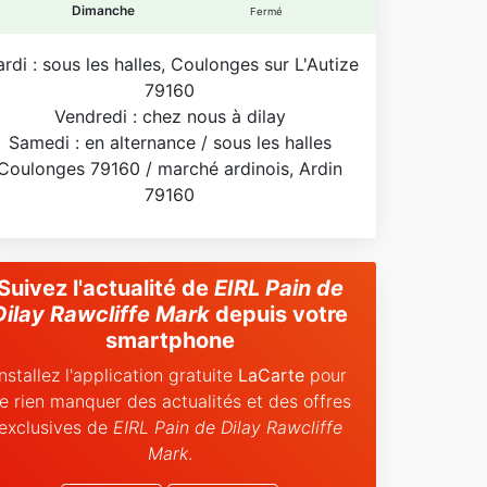
'utilise des méthodes anciennes et
Dimanche
Fermé
aditionnelles pour produire ce pain et j'espère
ue vous le trouverez merveilleux.
rdi : sous les halles, Coulonges sur L'Autize
79160
Vendredi : chez nous à dilay
Samedi : en alternance / sous les halles
Coulonges 79160 / marché ardinois, Ardin
79160
Suivez l'actualité de
EIRL Pain de
Dilay Rawcliffe Mark
depuis votre
smartphone
Installez l'application gratuite
LaCarte
pour
e rien manquer des actualités et des offres
exclusives de
EIRL Pain de Dilay Rawcliffe
Mark
.