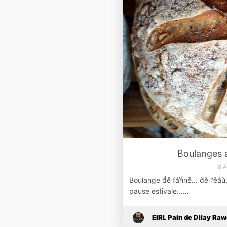
Boulanges a
8 
Boulange dͩeͤ faͣrͬiͥneͤ... dͩeͤ l'e
pause estivale...…
EIRL Pain de Dilay Raw