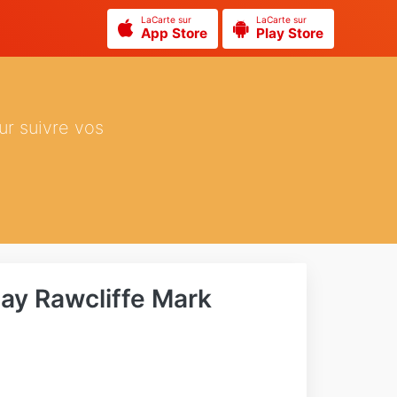
LaCarte sur
LaCarte sur
App Store
Play Store
ur suivre vos
lay Rawcliffe Mark