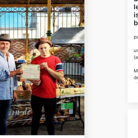
l
i
b
p
u
(a
M
de
d
a
d'
po
tâ