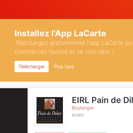
Installez l'App LaCarte
Téléchargez gratuitement l'app LaCarte po
commerces favoris et ne rien rater !
Télécharger
Plus tard
EIRL Pain de Di
Boulanger
Ardin