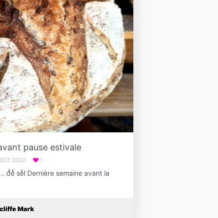
vant pause estivale
AOÛT 2022
1
ͤaͣuͧ... dͩeͤ seͤl Dernière semaine avant la
cliffe Mark