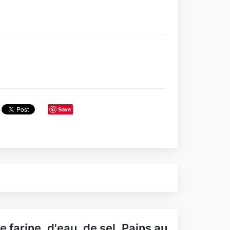
Save
e farine..d'eau..de sel..Pains au