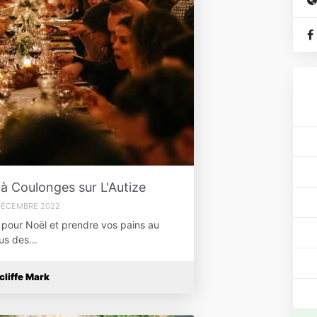
L
av
pa
d
Ce
c
à Coulonges sur L'Autize
DÉCEMBRE 2022
"J
 pour Noël et prendre vos pains au
p
nous des…
p
da
im
cliffe Mark
b