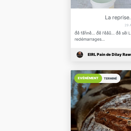
La reprise
29 
dͩeͤ faͣrͬiͥneͤ... dͩeͤ l'eͤaͣuͧ... d
redémarrages…
EIRL Pain de Dilay Raw
EVÉNÉMENT
TERMINÉ