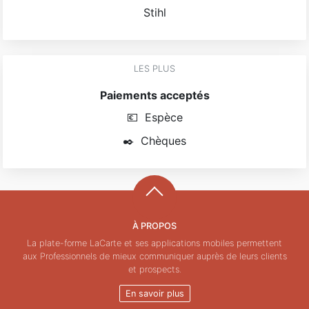
Stihl
LES PLUS
Paiements acceptés
💶
Espèce
✒️
Chèques
À PROPOS
La plate-forme LaCarte et ses applications mobiles permettent
aux Professionnels de mieux communiquer auprès de leurs clients
et prospects.
En savoir plus