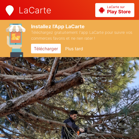
LaCarte sur
LaCarte
Play Store
Installez l'App LaCarte
Téléchargez gratuitement l'app LaCarte pour suivre vos
commerces favoris et ne rien rater !
Télécharger
Plus tard