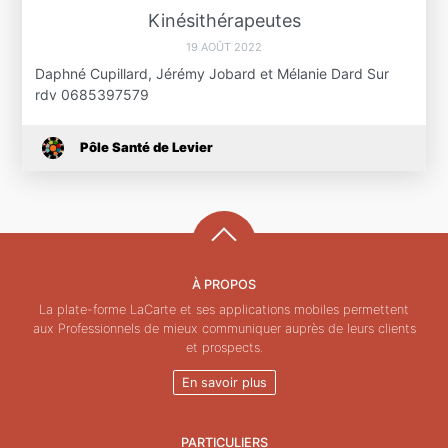
Kinésithérapeutes
19 AOÛT 2022
Daphné Cupillard, Jérémy Jobard et Mélanie Dard Sur
rdv 0685397579
Pôle Santé de Levier
À PROPOS
La plate-forme LaCarte et ses applications mobiles permettent
aux Professionnels de mieux communiquer auprès de leurs clients
et prospects.
En savoir plus
PARTICULIERS