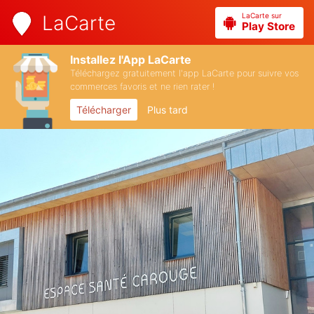
LaCarte sur
LaCarte
Play Store
Installez l'App LaCarte
Téléchargez gratuitement l'app LaCarte pour suivre vos
commerces favoris et ne rien rater !
Télécharger
Plus tard