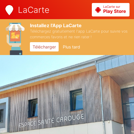
LaCarte sur
LaCarte
Play Store
Installez l'App LaCarte
Téléchargez gratuitement l'app LaCarte pour suivre vos
commerces favoris et ne rien rater !
Télécharger
Plus tard