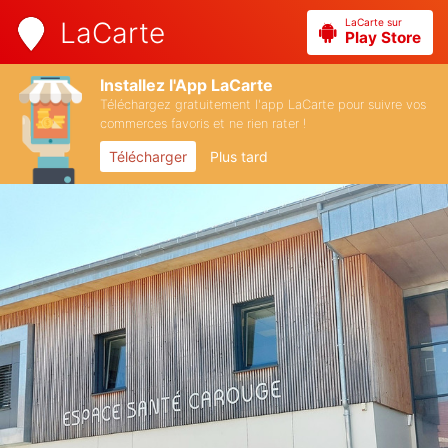
LaCarte sur
LaCarte
Play Store
Installez l'App LaCarte
Téléchargez gratuitement l'app LaCarte pour suivre vos
commerces favoris et ne rien rater !
Télécharger
Plus tard