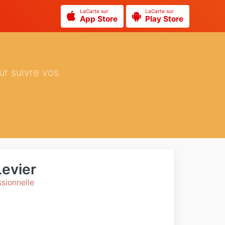
LaCarte sur
LaCarte sur
App Store
Play Store
ur suivre vos
Levier
sionnelle