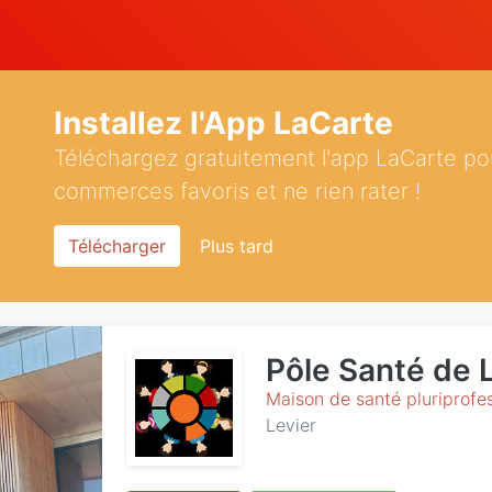
Installez l'App LaCarte
Téléchargez gratuitement l'app LaCarte po
commerces favoris et ne rien rater !
Télécharger
Plus tard
Pôle Santé de 
Maison de santé pluriprofes
Levier