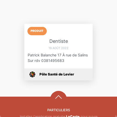
PRODUIT
Dentiste
19 AOÛT 2022
Patrick Balanche 17 À rue de Salins
Sur rdv 0381495683
Pôle Santé de Levier
PARTICULIERS
s
Installez l'application gratuite
LaCarte
pour suivre
I