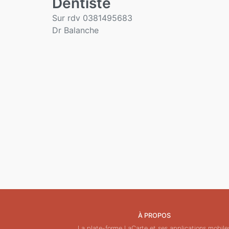
Dentiste
Sur rdv 0381495683
Dr Balanche
À PROPOS
La plate-forme LaCarte et ses applications mobile