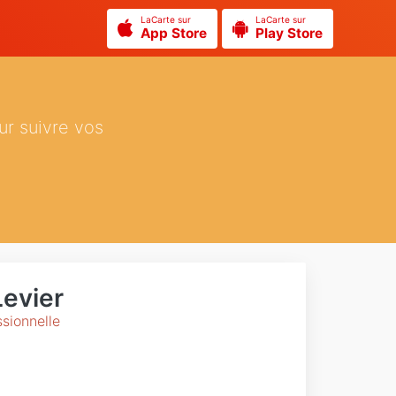
LaCarte sur
LaCarte sur
App Store
Play Store
ur suivre vos
Levier
sionnelle