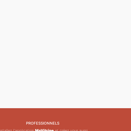
PROFESSIONNELS
nstallez l'application
MaVitrine
et créez vous aussi