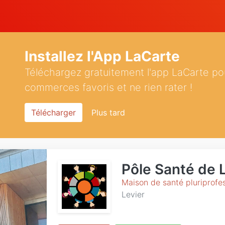
Installez l'App LaCarte
Téléchargez gratuitement l'app LaCarte po
commerces favoris et ne rien rater !
Télécharger
Plus tard
Pôle Santé de 
Maison de santé pluriprofes
Levier