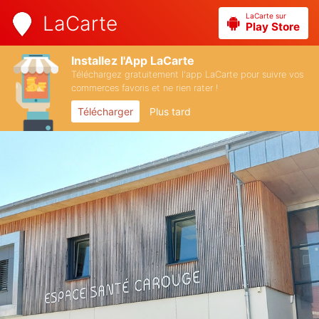
LaCarte sur
LaCarte
Play Store
Installez l'App LaCarte
Téléchargez gratuitement l'app LaCarte pour suivre vos
commerces favoris et ne rien rater !
Télécharger
Plus tard