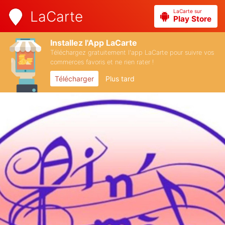
LaCarte sur
LaCarte
Play Store
Installez l'App LaCarte
Téléchargez gratuitement l'app LaCarte pour suivre vos
commerces favoris et ne rien rater !
Télécharger
Plus tard