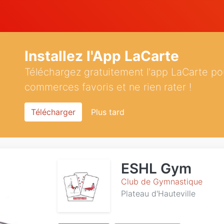
Installez l'App LaCarte
Téléchargez gratuitement l'app LaCarte po
commerces favoris et ne rien rater !
Télécharger
Plus tard
ESHL Gym
Club de Gymnastique
Plateau d'Hauteville