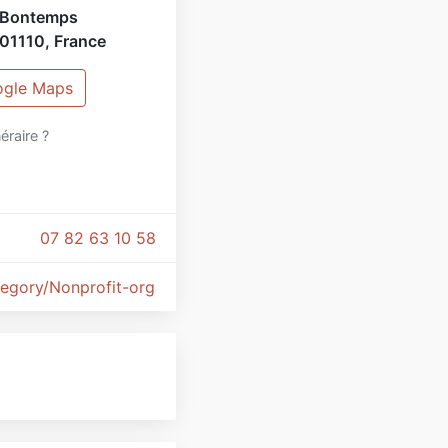
 Bontemps
01110
,
France
ogle Maps
néraire ?
07 82 63 10 58
ategory/Nonprofit-organization/ESHL-Gymnastique-172541