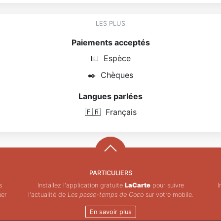
LES PLUS
Paiements acceptés
💶
Espèce
✒️
Chèques
Langues parlées
🇫🇷
Français
PARTICULIERS
s
Installez l'application gratuite
LaCarte
pour suivre
I
uer
l'actualité de
Les passe-temps de Coco
sur votre mobile.
En savoir plus