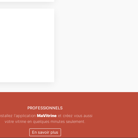
PROFESSIONNELS
nstallez l'application
MaVitrine
et créez vous aussi
votre vitrine en quelques minutes seulement.
En savoir plus