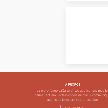
À PROPOS
La plate-forme LaCarte et ses applications mobile
permettent aux Professionnels de mieux communiq
auprès de leurs clients et prospects.