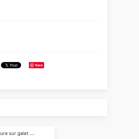
Save
re sur galet ....