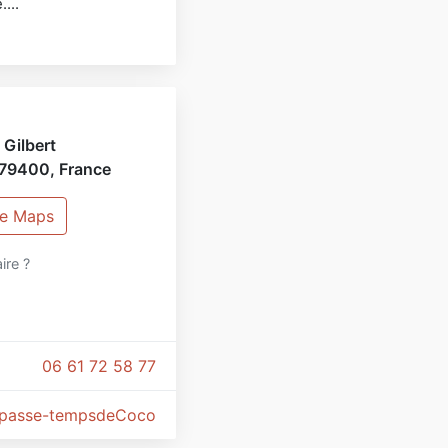
...
 Gilbert
79400
,
France
le Maps
aire ?
06 61 72 58 77
passe-tempsdeCoco