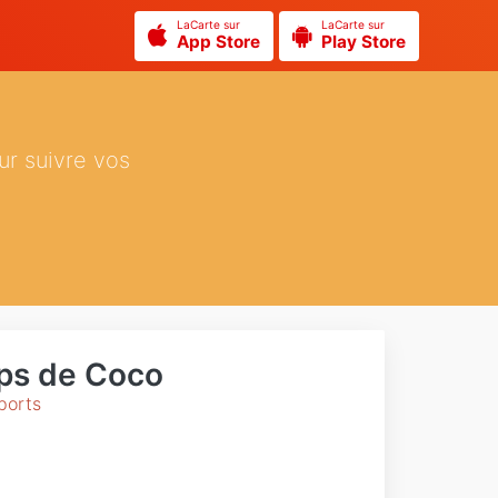
LaCarte sur
LaCarte sur
App Store
Play Store
ur suivre vos
ps de Coco
ports