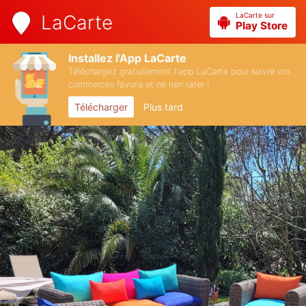
LaCarte sur
LaCarte
Play Store
Installez l'App LaCarte
Téléchargez gratuitement l'app LaCarte pour suivre vos
commerces favoris et ne rien rater !
Télécharger
Plus tard