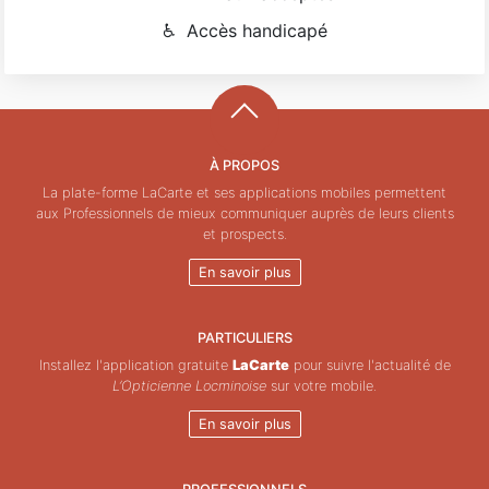
♿
Accès handicapé
À PROPOS
La plate-forme LaCarte et ses applications mobiles permettent
aux Professionnels de mieux communiquer auprès de leurs clients
et prospects.
En savoir plus
PARTICULIERS
Installez l'application gratuite
LaCarte
pour suivre l'actualité de
L’Opticienne Locminoise
sur votre mobile.
En savoir plus