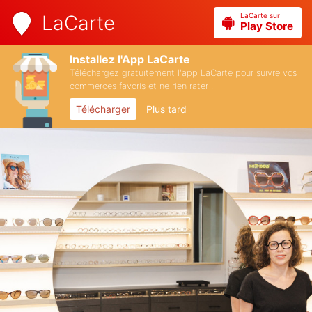
LaCarte sur
LaCarte
Play Store
Installez l'App LaCarte
Téléchargez gratuitement l'app LaCarte pour suivre vos
commerces favoris et ne rien rater !
Télécharger
Plus tard