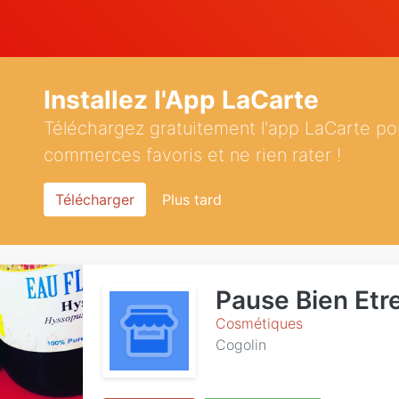
Installez l'App LaCarte
Téléchargez gratuitement l'app LaCarte po
commerces favoris et ne rien rater !
Télécharger
Plus tard
Pause Bien Etre
Cosmétiques
Cogolin