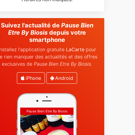
Suivez l'actualité de
Pause Bien
Etre By Biosis
depuis votre
smartphone
Installez l'application gratuite
LaCarte
pour
e rien manquer des actualités et des offres
exclusives de
Pause Bien Etre By Biosis
.
iPhone
Android
Pause Bien Etre By Biosis