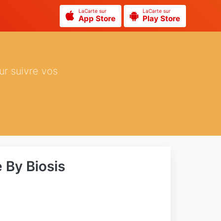
LaCarte sur
LaCarte sur
App Store
Play Store
ur suivre vos
 By Biosis