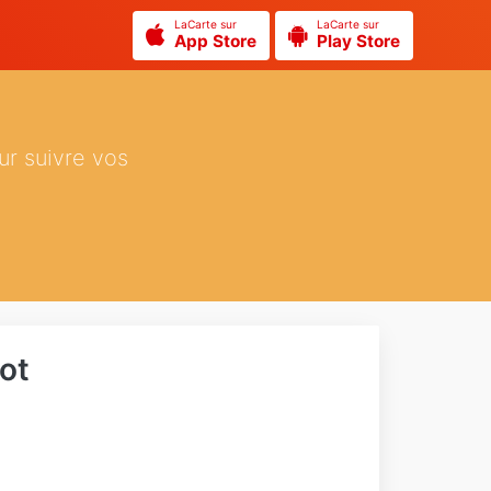
LaCarte sur
LaCarte sur
App Store
Play Store
ur suivre vos
ot