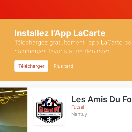
Installez l'App LaCarte
Téléchargez gratuitement l'app LaCarte po
commerces favoris et ne rien rater !
Télécharger
Plus tard
Les Amis Du Fo
Futsal
Nantuy