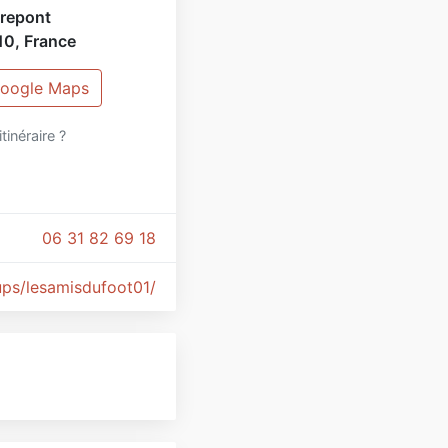
trepont
10
,
France
 Google Maps
itinéraire ?
06 31 82 69 18
ps/lesamisdufoot01/