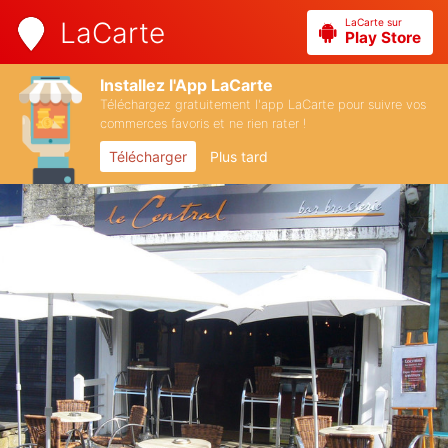
LaCarte sur
LaCarte
Play Store
Installez l'App LaCarte
Téléchargez gratuitement l'app LaCarte pour suivre vos
commerces favoris et ne rien rater !
Télécharger
Plus tard