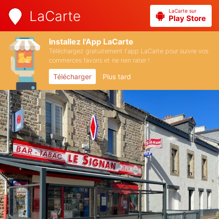
LaCarte sur
LaCarte
Play Store
Installez l'App LaCarte
Téléchargez gratuitement l'app LaCarte pour suivre vos
commerces favoris et ne rien rater !
Télécharger
Plus tard