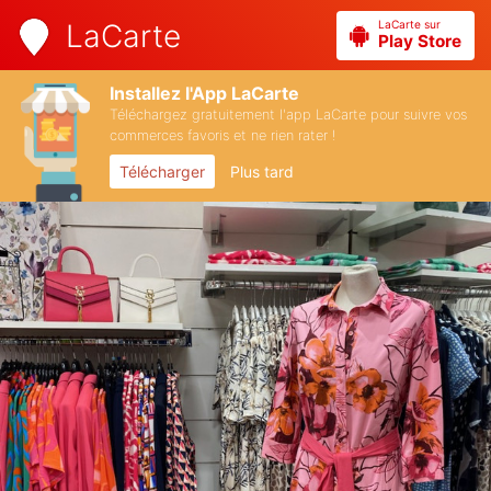
LaCarte sur
LaCarte
Play Store
Installez l'App LaCarte
Téléchargez gratuitement l'app LaCarte pour suivre vos
commerces favoris et ne rien rater !
Télécharger
Plus tard