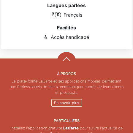
Langues parlées
🇫🇷
Français
Facilités
♿
Accès handicapé
À PROPOS
La plate-forme LaCarte et ses applications mobiles permettent
aux Professionnels de mieux communiquer auprès de leurs clients
et prospects.
En savoir plus
PARTICULIERS
Installez l'application gratuite
LaCarte
pour suivre l'actualité de