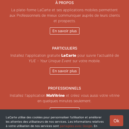
À PROPOS
La plate-forme LaCarte et ses applications mobiles permettent
aux Professionnels de mieux communiquer auprès de leurs clients
et prospects.
En savoir plus
PARTICULIERS
Installez l'application gratuite
LaCarte
pour suivre l'actualité de
YUE - Your Unique Event
sur votre mobile.
En savoir plus
PROFESSIONNELS
Installez l'application
MaVitrine
et créez vous aussi votre vitrine
en quelques minutes seulement.
En savoir plus
LaCarte utilise des cookies pour personnaliser l'utilisation et améliorer
Ok
les attentes des utilisateurs de nos services. Les informations relatives
Copyright © ZeMAP 2026 - Tous droits réservés.
à votre utilisation de nos services sont
partagées avec Google
. En