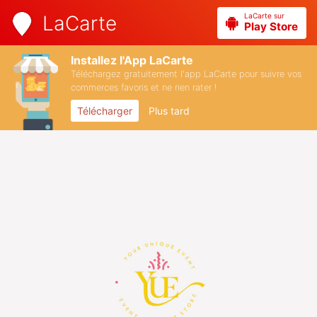
LaCarte sur
LaCarte
Play Store
Installez l'App LaCarte
Téléchargez gratuitement l'app LaCarte pour suivre vos
commerces favoris et ne rien rater !
Télécharger
Plus tard