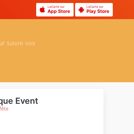
LaCarte sur
LaCarte sur
App Store
Play Store
ur suivre vos
que Event
fête