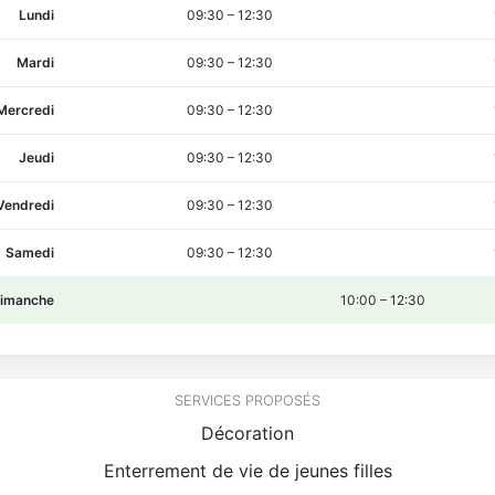
Lundi
09:30
–
12:30
Mardi
09:30
–
12:30
Mercredi
09:30
–
12:30
Jeudi
09:30
–
12:30
Vendredi
09:30
–
12:30
Samedi
09:30
–
12:30
imanche
10:00
–
12:30
SERVICES PROPOSÉS
Décoration
Enterrement de vie de jeunes filles