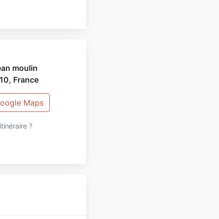
ean moulin
10
,
France
 Google Maps
itinéraire ?