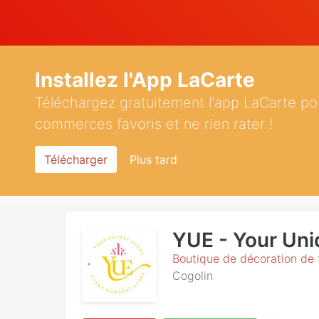
Installez l'App LaCarte
Téléchargez gratuitement l'app LaCarte po
commerces favoris et ne rien rater !
Télécharger
Plus tard
YUE - Your Uni
Boutique de décoration de 
Cogolin