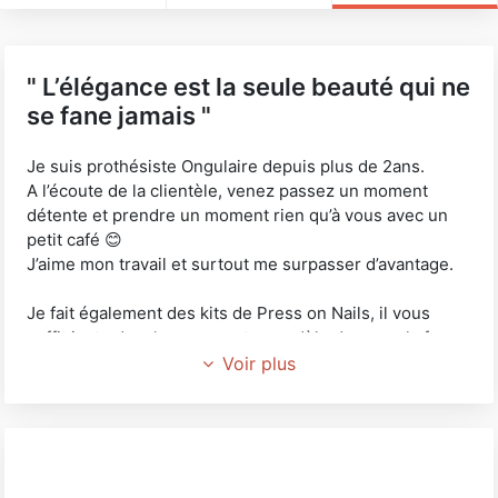
" L’élégance est la seule beauté qui ne
se fane jamais "
Je suis prothésiste Ongulaire depuis plus de 2ans.
A l’écoute de la clientèle, venez passez un moment
détente et prendre un moment rien qu’à vous avec un
petit café 😊
J’aime mon travail et surtout me surpasser d’avantage.
Je fait également des kits de Press on Nails, il vous
suffit juste de m’envoyer votre modèle de pose, la forme
souhaiter (ainsi que la longueurs), et je vous ferais un
Voir plus
kit de 20capsules. Les prix sur devis (tout dépends du
temps et la prestation demander).