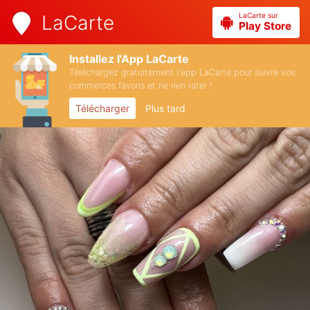
LaCarte sur
LaCarte
Play Store
Installez l'App LaCarte
Téléchargez gratuitement l'app LaCarte pour suivre vos
commerces favoris et ne rien rater !
Télécharger
Plus tard