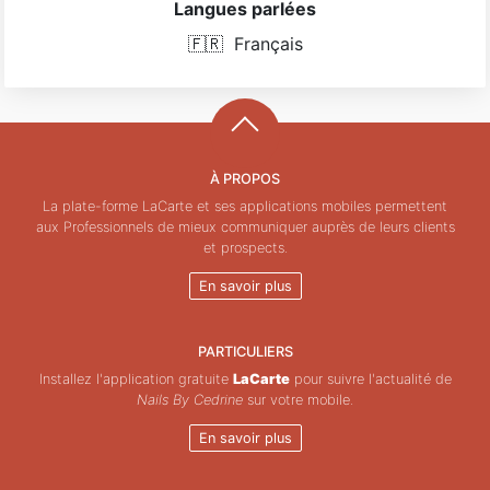
Langues parlées
🇫🇷
Français
À PROPOS
La plate-forme LaCarte et ses applications mobiles permettent
aux Professionnels de mieux communiquer auprès de leurs clients
et prospects.
En savoir plus
PARTICULIERS
Installez l'application gratuite
LaCarte
pour suivre l'actualité de
Nails By Cedrine
sur votre mobile.
En savoir plus