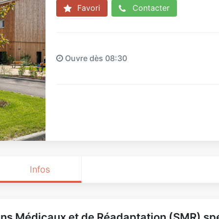
Favori
Contacter
Ouvre dès 08:30
Infos
ins Médicaux et de Réadaptation (SMR) spé