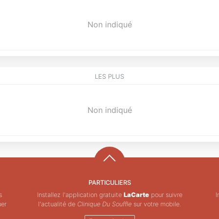
Non indiqué
LES PLUS
Non indiqué
PARTICULIERS
s
Installez l'application gratuite
LaCarte
pour suivre
I
uer
l'actualité de
Clinique Du Souffle
sur votre mobile.