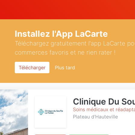
Installez l'App LaCarte
Téléchargez gratuitement l'app LaCarte po
commerces favoris et ne rien rater !
Télécharger
Plus tard
Clinique Du Sou
Soins médicaux et réadapt
Plateau d'Hauteville