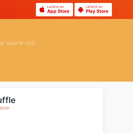
LaCarte sur
LaCarte sur
App Store
Play Store
ur suivre vos
ffle
ation