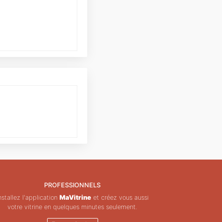
PROFESSIONNELS
nstallez l'application
MaVitrine
et créez vous aussi
votre vitrine en quelques minutes seulement.