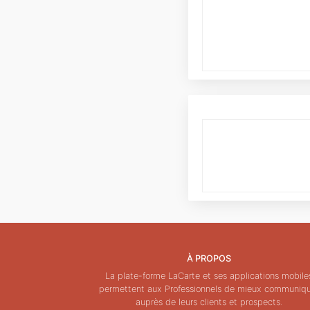
À PROPOS
La plate-forme LaCarte et ses applications mobile
permettent aux Professionnels de mieux communiq
auprès de leurs clients et prospects.