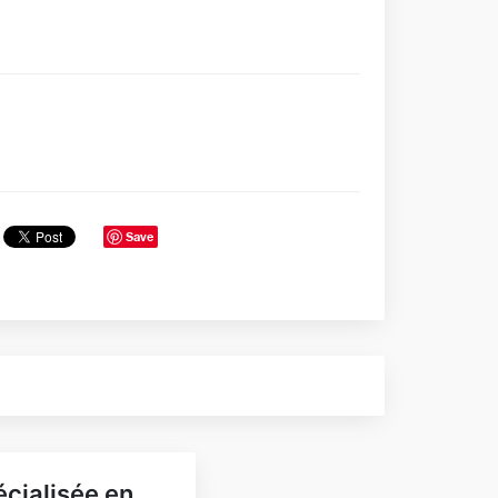
Save
cialisée en