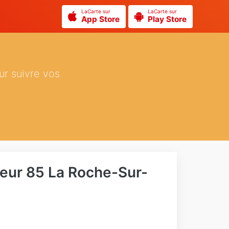
LaCarte sur
LaCarte sur
App Store
Play Store
ur suivre vos
reur 85 La Roche-Sur-