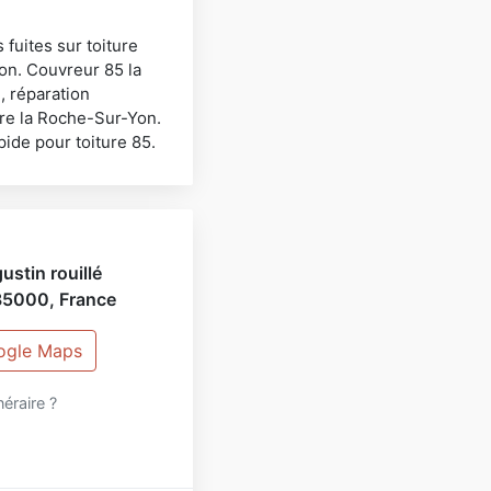
fuites sur toiture
Yon. Couvreur 85 la
, réparation
ure la Roche-Sur-Yon.
ide pour toiture 85.
ustin rouillé
85000
,
France
oogle Maps
inéraire ?