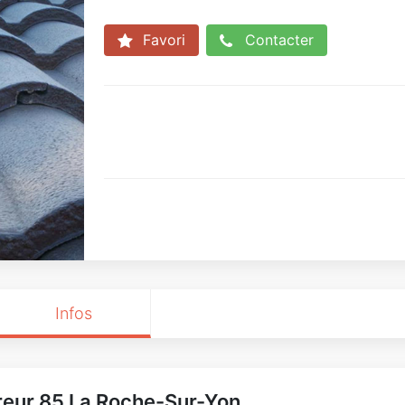
Favori
Contacter
Infos
reur 85 La Roche-Sur-Yon