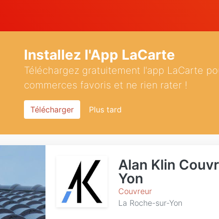
Installez l'App LaCarte
Téléchargez gratuitement l'app LaCarte po
commerces favoris et ne rien rater !
Télécharger
Plus tard
Alan Klin Couv
Yon
Couvreur
La Roche-sur-Yon