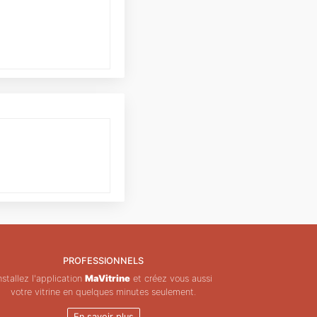
PROFESSIONNELS
nstallez l'application
MaVitrine
et créez vous aussi
votre vitrine en quelques minutes seulement.
En savoir plus