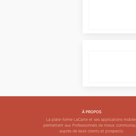
À PROPOS
La plate-forme LaCarte et ses applications mobile
permettent aux Professionnels de mieux communiq
auprès de leurs clients et prospects.