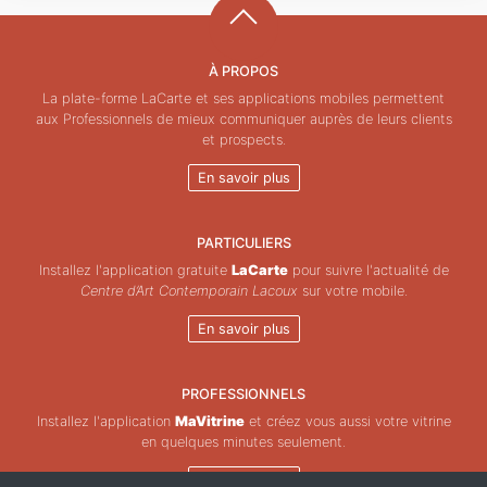
À PROPOS
La plate-forme LaCarte et ses applications mobiles permettent
aux Professionnels de mieux communiquer auprès de leurs clients
et prospects.
En savoir plus
PARTICULIERS
Installez l'application gratuite
LaCarte
pour suivre l'actualité de
Centre d’Art Contemporain Lacoux
sur votre mobile.
En savoir plus
PROFESSIONNELS
Installez l'application
MaVitrine
et créez vous aussi votre vitrine
en quelques minutes seulement.
En savoir plus