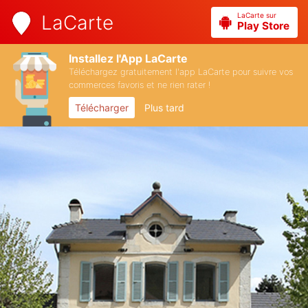
LaCarte sur
LaCarte
Play Store
Installez l'App LaCarte
Téléchargez gratuitement l'app LaCarte pour suivre vos
commerces favoris et ne rien rater !
Télécharger
Plus tard