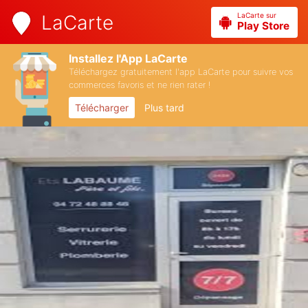
LaCarte sur
LaCarte
Play Store
Installez l'App LaCarte
Téléchargez gratuitement l'app LaCarte pour suivre vos
commerces favoris et ne rien rater !
Télécharger
Plus tard