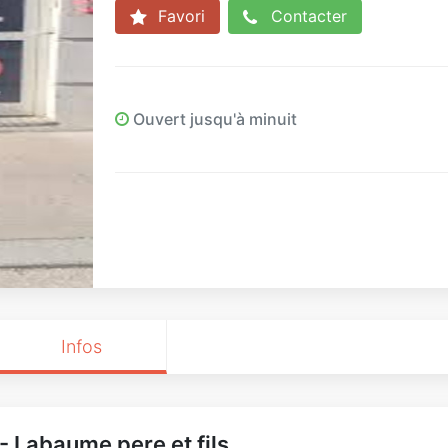
Favori
Contacter
Ouvert jusqu'à minuit
Infos
 - Labaume pere et fils