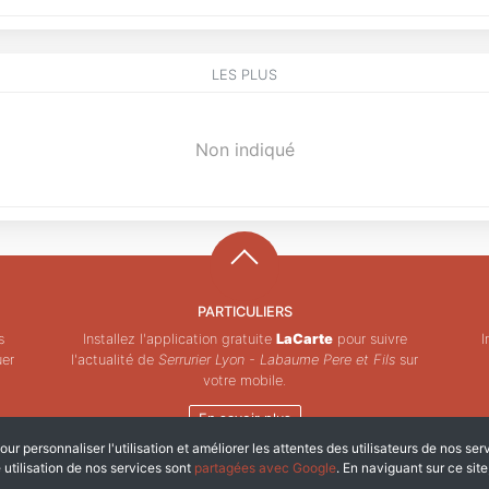
LES PLUS
Non indiqué
PARTICULIERS
s
Installez l'application gratuite
LaCarte
pour suivre
I
uer
l'actualité de
Serrurier Lyon - Labaume Pere et Fils
sur
votre mobile.
En savoir plus
ur personnaliser l'utilisation et améliorer les attentes des utilisateurs de nos ser
Copyright © ZeMAP 2026 - Tous droits réservés.
e utilisation de nos services sont
partagées avec Google
. En naviguant sur ce sit