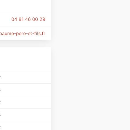
04 81 46 00 29
baume-pere-et-fils.fr
t
t
t
t
t