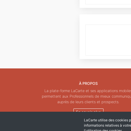
À PROPOS
La plate-forme LaCarte et ses applications mobile
permettent aux Professionnels de mieux communiq
auprès de leurs clients et prospects.
En savoir plus
LaCarte utilise des cookies po
informations relatives à votr
l'utilisation des cookies.