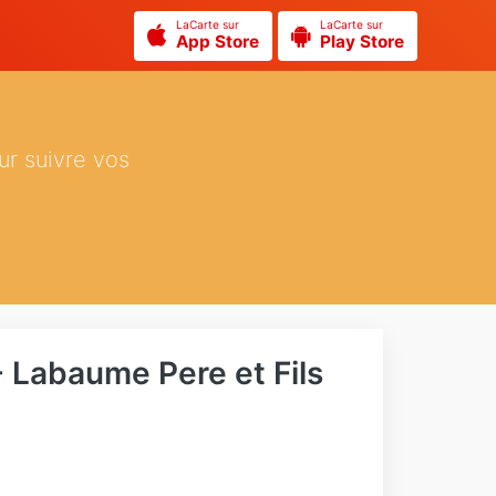
LaCarte sur
LaCarte sur
App Store
Play Store
ur suivre vos
- Labaume Pere et Fils