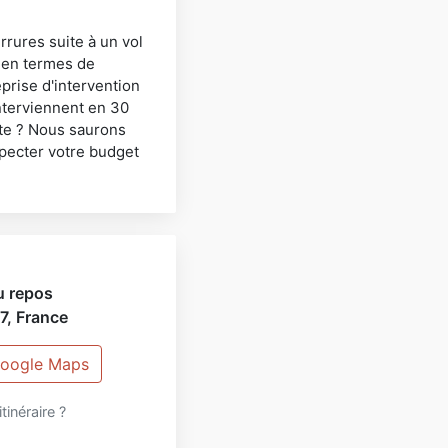
rures suite à un vol
 en termes de
prise d'intervention
nterviennent en 30
rte ? Nous saurons
specter votre budget
u repos
7
,
France
 Google Maps
itinéraire ?