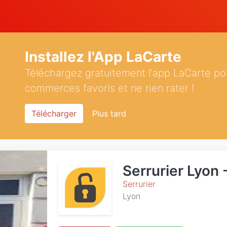
Installez l'App LaCarte
Téléchargez gratuitement l'app LaCarte po
commerces favoris et ne rien rater !
Télécharger
Plus tard
Serrurier Lyon 
Serrurier
Lyon