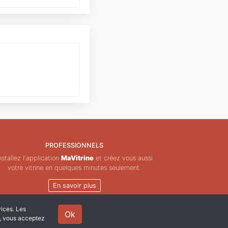
PROFESSIONNELS
nstallez l'application
MaVitrine
et créez vous aussi
votre vitrine en quelques minutes seulement.
En savoir plus
vices. Les
Ok
e, vous acceptez