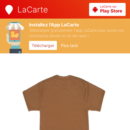
LaCarte sur
LaCarte
Play Store
Installez l'App LaCarte
Téléchargez gratuitement l'app LaCarte pour suivre vos
commerces favoris et ne rien rater !
Télécharger
Plus tard