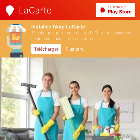
LaCarte sur
LaCarte
Play Store
Installez l'App LaCarte
Téléchargez gratuitement l'app LaCarte pour suivre vos
commerces favoris et ne rien rater !
Télécharger
Plus tard